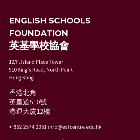
ENGLISH SCHOOLS
FOUNDATION
英基學校協會
12/F, Island Place Tower
510 King's Road, North Point
Hong Kong
香港北角
英皇道510號
港運大廈12樓
+ 852 2574 2351
info@esfcentre.edu.hk