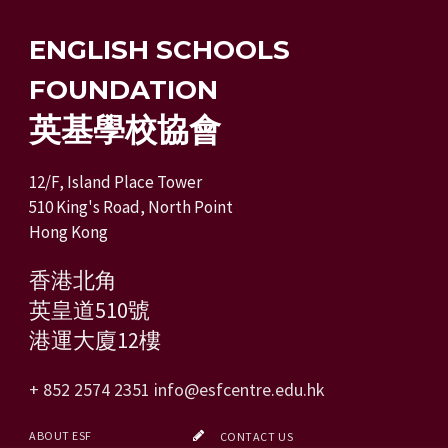
ENGLISH SCHOOLS
FOUNDATION
英基學校協會
12/F, Island Place Tower
510 King's Road, North Point
Hong Kong
香港北角
英皇道510號
港運大廈12樓
+ 852 2574 2351
info@esfcentre.edu.hk
ABOUT ESF
CONTACT US