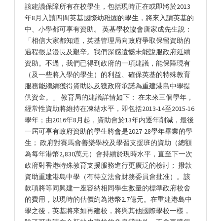
該建議保障所有在校學生，包括現時正在或即將於2013
年8月入讀四間英基國際幼稚園的學生，將來入讀英基的
中、小學都可享有資助。 英基學校協會唐家成先生說：
「相信大家都知道，英基管理局向政府爭取保留資助的
過程很是漫長及艱辛。我們深感遺憾未能說服政府延續
資助。不過，我們已得到政府的一項建議，能保障現有
（及一些將入學的學生）的利益、確保英基的特殊教育
服務能繼續獲得資助以及獲政府承諾為重建港島中學提
供資金。」 教育局的建議詳情如下： 在未來三個學年，
經常性資助將維持在凍結水平，即包括2013-14至2015-16
學年；由2016年8月起，資助會於13年内逐年削減，最後
一屆可享有政府資助的學生將會是2027-28學年畢業的學
生； 政府對賽馬會善樂學校及學習支援班的資助（總額
為每年港幣2,830萬元）會持續於現時水平，直至下一次
政府對香港特殊教育支援服務進行更廣泛的檢討； 撥款
資助重建港島中學（有待立法會財務委員會批准）。該
款項將等同興建一座容納相同學生數量的標準政府校舍
的費用，以現時的估價約為港幣2.7億元。在重建港島中
學之後，英基將來如再建校，將與其他國際學校一樣，