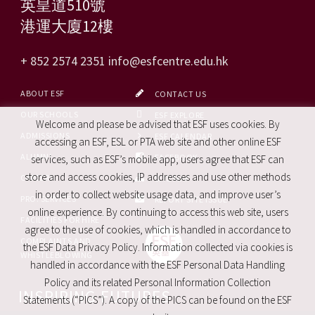
英皇道510號
港運大廈12樓
+ 852 2574 2351
info@esfcentre.edu.hk
ABOUT ESF
CONTACT US
OUR SCHOOLS
ESF EXPLORE
Welcome and please be advised that ESF uses cookies. By
ADMISSIONS
ESF CALENDAR
accessing an ESF, ESL or PTA web site and other online ESF
ALUMNI
FACEBOOK
services, such as ESF’s mobile app, users agree that ESF can
store and access cookies, IP addresses and use other methods
CAREERS
SITE MAP
in order to collect website usage data, and improve user’s
PRO. SERVICES
REPORT SITE ISSUE
online experience. By continuing to access this web site, users
FACILITIES FOR HIRE
agree to the use of cookies, which is handled in accordance to
COMPLAINTS AND
the ESF Data Privacy Policy. Information collected via cookies is
WHISTLEBLOWING
handled in accordance with the ESF Personal Data Handling
Policy and its related Personal Information Collection
INSPIRING FUTURES
Statements (“PICS”). A copy of the PICS can be found on the ESF