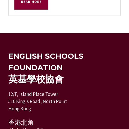
READ MORE
ENGLISH SCHOOLS
FOUNDATION
英基學校協會
12/F, Island Place Tower
510 King's Road, North Point
Hong Kong
香港北角