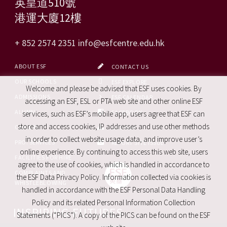
英皇道510號
港運大廈12樓
+ 852 2574 2351
info@esfcentre.edu.hk
ABOUT ESF
CONTACT US
OUR SCHOOLS
ESF EXPLORE
Welcome and please be advised that ESF uses cookies. By
ADMISSIONS
ESF CALENDAR
accessing an ESF, ESL or PTA web site and other online ESF
ALUMNI
FACEBOOK
services, such as ESF’s mobile app, users agree that ESF can
store and access cookies, IP addresses and use other methods
CAREERS
SITE MAP
in order to collect website usage data, and improve user’s
PRO. SERVICES
REPORT SITE ISSUE
online experience. By continuing to access this web site, users
FACILITIES FOR HIRE
agree to the use of cookies, which is handled in accordance to
COMPLAINTS AND
the ESF Data Privacy Policy. Information collected via cookies is
WHISTLEBLOWING
handled in accordance with the ESF Personal Data Handling
Policy and its related Personal Information Collection
INSPIRING FUTURES
Statements (“PICS”). A copy of the PICS can be found on the ESF