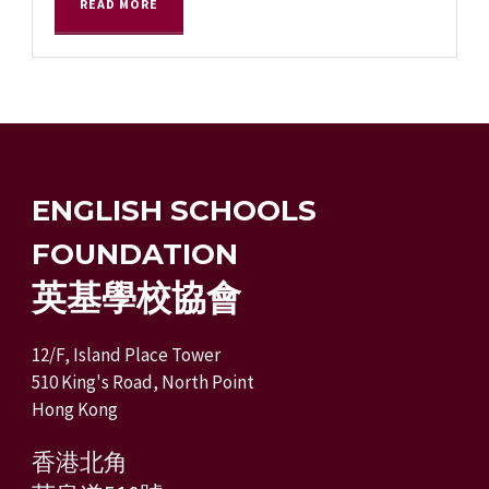
READ MORE
ENGLISH SCHOOLS
FOUNDATION
英基學校協會
12/F, Island Place Tower
510 King's Road, North Point
Hong Kong
香港北角