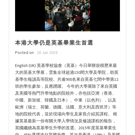
本港大學仍是英基畢業生首選
Posted on
20 Jan 2016
English (UK) 英基學校協會（英基）今日舉辦規模歷來最
大的英基大學展，雲集全球超過150間大學及學院，助英
基學生報讀高等院校。共逾900名來自英基七間中學第12
班的學生參加，反應踴躍。 今年的大學展除了來自英國
及美國等熱門升學地點的院校外，亦包括亞洲（香港、
中國、新加坡、韓國及日本）、中東（以色列），以及
歐洲（瑞士、荷蘭、德國、法國、意大利及西班牙）等
地的院校代表，並於現場向學生及家長介紹其課程。 根
據英基最新一份有關大學入學情況及修讀課程的報告，
英國繼續為英基學生升學的首選。2015年度英基畢業生
中，45%選擇遠赴英國升學，其次是香港（19%）及美國