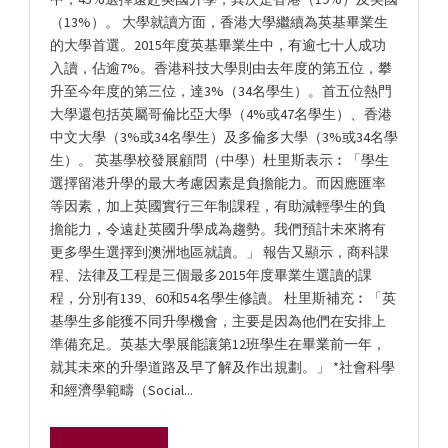
（13%）。 大學就讀方面，香港大學繼續為英基畢業生
的大學首選。2015年度英基畢業生中，有逾七十人成功
入讀，佔逾7%。香港科技大學則由去年度的第五位，攀
升至今年度的第三位，達3%（34名學生）。首五位熱門
大學還包括英屬哥倫比亞大學（4%或47名學生）、香港
中文大學（3%或34名學生）及多倫多大學（3%或34名學
生）。 英基學校發展顧問（中學）杜里斯表示︰「學生
選擇留港升學的最大考慮因素是負擔能力。而因應匯率
等因素，加上英國實行三年制課程，有助減輕學生的負
擔能力，令遠赴英國升學成為趨勢。我們預計未來將有
更多學生選擇到澳洲地區就讀。」 報告又顯示，商科課
程、法律及工程是三個最多2015年度畢業生選讀的課
程，分別有139、60和54名學生修讀。 杜里斯補充︰「英
基學生多能獲不同升學機會，主要是因為他們在安排上
準備充足。英基大學展能讓第12班學生在畢業前一年，
就其未來的升學道路及早了解及作出規劃。」 *社會科學
和經濟學範疇（Social...