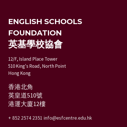
ENGLISH SCHOOLS
FOUNDATION
英基學校協會
12/F, Island Place Tower
510 King's Road, North Point
Hong Kong
香港北角
英皇道510號
港運大廈12樓
+ 852 2574 2351
info@esfcentre.edu.hk