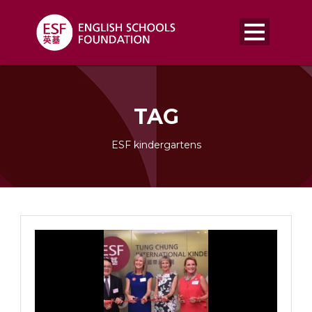
TAG
ESF kindergartens