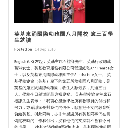
英基東涌國際幼稚園八月開校 逾三百學
生就讀
Posted on
14 Sep 2016
English (UK) 左起︰英基主席石禮謙先生、英基行政總裁
葛琳女士、英基教育服務有限公司營運總監Ann Pearce女
士，以及英基東涌國際幼稚園主任Sandra Hite女士。 英
基學校協會（英基）屬下的第五所幼稚園八月開校，是
英基的第五間國際幼稚園，收生人數最多，共逾三百
人。學校今日舉辦開幕典禮慶祝。 英基學校協會主席石
禮謙先生表示︰「我衷心感激學校所有教職員的付出和
努力，亦感謝家長對我們的信任，願意把子女的教育托
負給英基。與此同時，亦非常感謝所有英基同事們在籌
備開校時的工作和付出，沒有他們的支持就不會有今日
的成果。」 建基於過往的經驗和成功，英基國際幼稚園