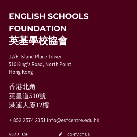
ENGLISH SCHOOLS
FOUNDATION
英基學校協會
12/F, Island Place Tower
510 King's Road, North Point
Hong Kong
香港北角
英皇道510號
港運大廈12樓
+ 852 2574 2351
info@esfcentre.edu.hk
ABOUT ESF
CONTACT US