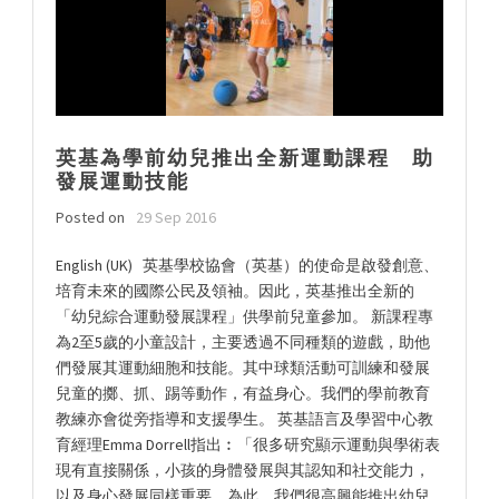
英基為學前幼兒推出全新運動課程 助
發展運動技能
Posted on
29 Sep 2016
English (UK) 英基學校協會（英基）的使命是啟發創意、
培育未來的國際公民及領袖。因此，英基推出全新的
「幼兒綜合運動發展課程」供學前兒童參加。 新課程專
為2至5歲的小童設計，主要透過不同種類的遊戲，助他
們發展其運動細胞和技能。其中球類活動可訓練和發展
兒童的擲、抓、踢等動作，有益身心。我們的學前教育
教練亦會從旁指導和支援學生。 英基語言及學習中心教
育經理Emma Dorrell指出︰「很多研究顯示運動與學術表
現有直接關係，小孩的身體發展與其認知和社交能力，
以及身心發展同樣重要。為此，我們很高興能推出幼兒