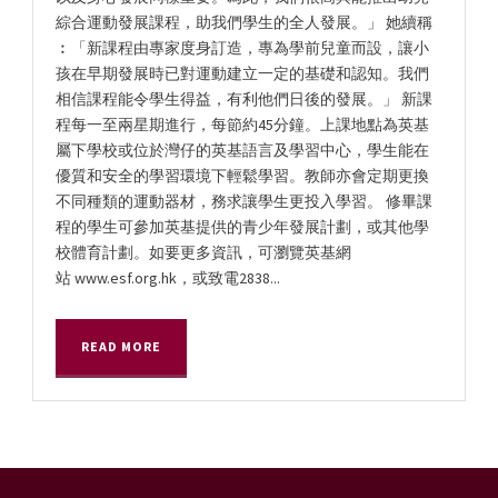
綜合運動發展課程，助我們學生的全人發展。」 她續稱
︰「新課程由專家度身訂造，專為學前兒童而設，讓小
孩在早期發展時已對運動建立一定的基礎和認知。我們
相信課程能令學生得益，有利他們日後的發展。」 新課
程每一至兩星期進行，每節約45分鐘。上課地點為英基
屬下學校或位於灣仔的英基語言及學習中心，學生能在
優質和安全的學習環境下輕鬆學習。教師亦會定期更換
不同種類的運動器材，務求讓學生更投入學習。 修畢課
程的學生可參加英基提供的青少年發展計劃，或其他學
校體育計劃。如要更多資訊，可瀏覽英基網
站 www.esf.org.hk，或致電2838...
READ MORE