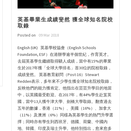
英基畢業生成績斐然 獲全球知名院校
取錄
Posted on
09 Mar 2018
English (UK) 英基學校協會（English Schools
Foundation, ESF）在港辦學逾半個世紀，作育英才。
去屆英基學生繼續取得驕人成績，當中有15%的畢業
生於2017年獲「全球大學排名」首30位的院校取錄，
成績斐然。 英基教育顧問（Post-16）Stewart
Redden表示，多年來不少學生獲全球知名院校取錄，
反映他們的能力獲肯定。他指出在芸芸升學目的地當
中，以英國最受歡迎。在2017年，有44%學生赴笈英
國，當中13人獲牛津大學、劍橋大學取錄。翻查過去
五年的數據，香港（21%）、美國（16%）、加拿大
（11%）及澳洲（6%）同樣為英基學生的熱門升學選
擇；同時亦有學生到西班牙、德國、荷蘭、中國內
地、韓國、印度及瑞士升學。他特別指出，愈來愈多