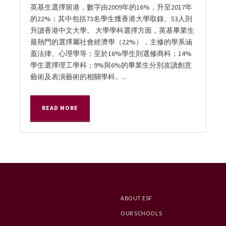
英基生選擇留港，數字由2009年的16%，升至2017年
的22%；其中包括73名學生獲香港大學取錄、53人則
升讀香港中文大學。 大學學科選擇方面，英基畢業生
最熱門的選擇屬社會經濟學（22%），主修的學系涵
蓋法律、心理學等；至於16%學生則選修商科；14%
學生選擇理工學科；9%與6%的畢業生分別攻讀創意
藝術及表演藝術的相關學科。...
READ MORE
ABOUT ESF
OUR SCHOOLS