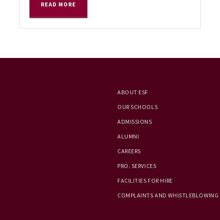
READ MORE
ABOUT ESF
OUR SCHOOLS
ADMISSIONS
ALUMNI
CAREERS
PRO. SERVICES
FACILITIES FOR HIRE
COMPLAINTS AND WHISTLEBLOWING