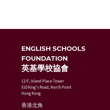
ENGLISH SCHOOLS
FOUNDATION
英基學校協會
12/F, Island Place Tower
510 King's Road, North Point
Hong Kong
香港北角