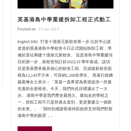
英基港島中學重建拆卸工程正式動工
Posted on
19 Jun 2019
English (UK) 打造十億港元新校舍第一步 位於半山波
老道的英基港島中學校舍今日正式開始拆卸工程，準
備於原址興建十億港元新校舍。 這是港島中學重建項
目的第一步，新校舍預計於2022/23 學年落成。該項
目是英基歷來最具雄心的校舍工程。完成後新校舍面
積為12,142平方米，可容納1,200名學生。 英基行政總
裁葛琳女士表示︰「英基一直希望為香港提供一所最
先進的全新校舍。今天，我們向此目標邁出了一大
步。 港島中學是我們歷史最悠久、最知名的學校之
一，拆卸工程不只是與過去道別，更是要建立一個新
的未來。」 「我特別感謝香港特區政府支持我們對新
港島中學的願景，...