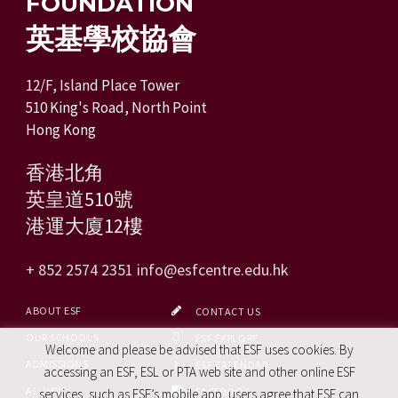
FOUNDATION
英基學校協會
12/F, Island Place Tower
510 King's Road, North Point
Hong Kong
香港北角
英皇道510號
港運大廈12樓
+ 852 2574 2351
info@esfcentre.edu.hk
ABOUT ESF
CONTACT US
OUR SCHOOLS
ESF EXPLORE
Welcome and please be advised that ESF uses cookies. By
ADMISSIONS
ESF CALENDAR
accessing an ESF, ESL or PTA web site and other online ESF
ALUMNI
FACEBOOK
services, such as ESF’s mobile app, users agree that ESF can