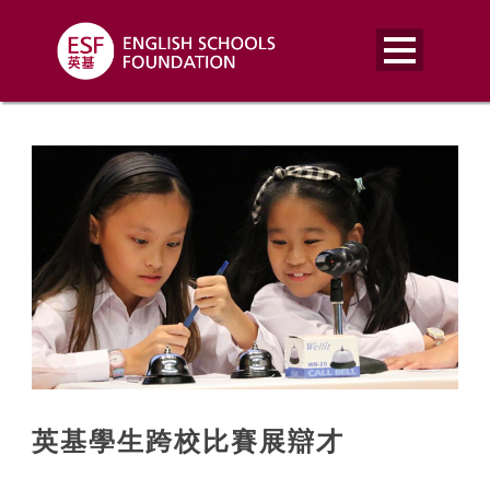
英基學生跨校比賽展辯才