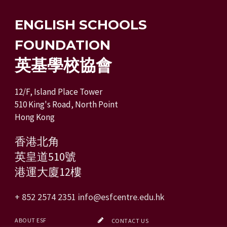
ENGLISH SCHOOLS
FOUNDATION
英基學校協會
12/F, Island Place Tower
510 King's Road, North Point
Hong Kong
香港北角
英皇道510號
港運大廈12樓
+ 852 2574 2351
info@esfcentre.edu.hk
ABOUT ESF
CONTACT US