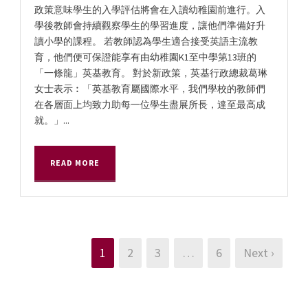
政策意味學生的入學評估將會在入讀幼稚園前進行。入
學後教師會持續觀察學生的學習進度，讓他們準備好升
讀小學的課程。 若教師認為學生適合接受英語主流教
育，他們便可保證能享有由幼稚園K1至中學第13班的
「一條龍」英基教育。 對於新政策，英基行政總裁葛琳
女士表示︰「英基教育屬國際水平，我們學校的教師們
在各層面上均致力助每一位學生盡展所長，達至最高成
就。」...
READ MORE
1
2
3
…
6
Next ›