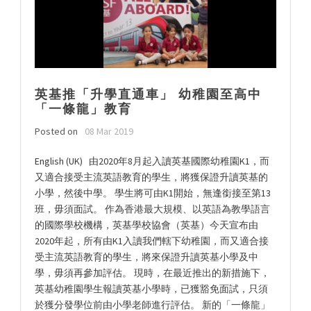
英基推「升學直通車」 幼稚園至高中
「一條龍」教育
Posted on
08 Mar 2019
English (UK) 由2020年8月起入讀英基國際幼稚園K1，而
又適合接受主流英語教育的學生，將獲保證升讀英基的
小學，然後中學。 學生將可由K1開始，無逢銜接至第13
班，毋須面試。 作為香港最大規模、以英語為教學語言
的國際學校機構，英基學校協會（英基）今天宣布由
2020年起，所有由K1入讀我們轄下幼稚園，而又適合接
受主流英語教育的學生，將來保證升讀英基小學及中
學，毋須再參加評估。 現時，在最近推出的新措施下，
英基幼稚園學生報讀英基小學時，已獲豁免面試，只須
於獲分發學位前由小學老師進行評估。 新的「一條龍」