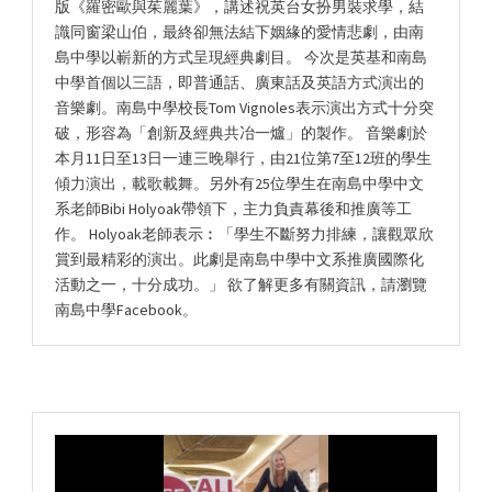
版《羅密歐與茱麗葉》，講述祝英台女扮男裝求學，結
識同窗梁山伯，最終卻無法結下姻緣的愛情悲劇，由南
島中學以嶄新的方式呈現經典劇目。 今次是英基和南島
中學首個以三語，即普通話、廣東話及英語方式演出的
音樂劇。南島中學校長Tom Vignoles表示演出方式十分突
破，形容為「創新及經典共冶一爐」的製作。 音樂劇於
本月11日至13日一連三晚舉行，由21位第7至12班的學生
傾力演出，載歌載舞。另外有25位學生在南島中學中文
系老師Bibi Holyoak帶領下，主力負責幕後和推廣等工
作。 Holyoak老師表示︰「學生不斷努力排練，讓觀眾欣
賞到最精彩的演出。此劇是南島中學中文系推廣國際化
活動之一，十分成功。」 欲了解更多有關資訊，請瀏覽
南島中學Facebook。