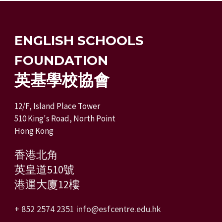
ENGLISH SCHOOLS
FOUNDATION
英基學校協會
12/F, Island Place Tower
510 King's Road, North Point
Hong Kong
香港北角
英皇道510號
港運大廈12樓
+ 852 2574 2351
info@esfcentre.edu.hk