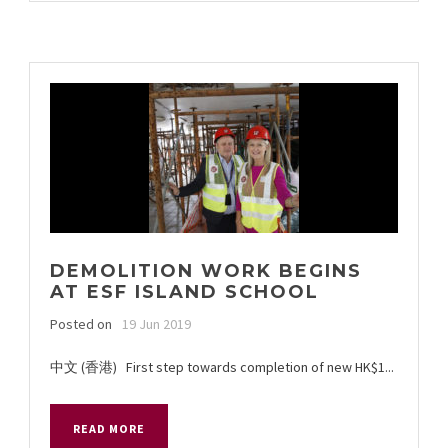
DEMOLITION WORK BEGINS
AT ESF ISLAND SCHOOL
Posted on
19 Jun 2019
中文 (香港) First step towards completion of new HK$1...
READ MORE