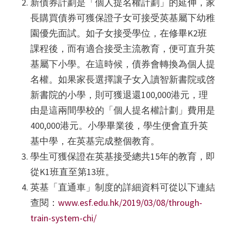
新債券計劃是「個人提名權計劃」的延伸，家
長購買債券可獲保證子女可接受英基屬下幼稚
園優先面試。如子女接受學位，在修畢K2班
課程後，而有適合接受主流教育，便可直升英
基屬下小學。在這時候，債券會轉換為個人提
名權。如果家長選擇讓子女入讀智新書院或啓
新書院的小學，則可獲退還100,000港元，理
由是這兩間學校的「個人提名權計劃」費用是
400,000港元。小學畢業後，學生便會直升英
基中學，在英基完成整個教育。
學生可獲保證在英基接受總共15年的教育，即
從K1班直至第13班。
英基「直通車」制度的詳細資料可從以下連結
查閱：
www.esf.edu.hk/2019/03/08/through-
train-system-chi/