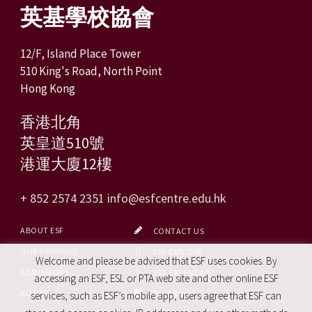
英基學校協會
12/F, Island Place Tower
510 King's Road, North Point
Hong Kong
香港北角
英皇道510號
港運大廈12樓
+ 852 2574 2351
info@esfcentre.edu.hk
ABOUT ESF
CONTACT US
OUR SCHOOLS
ESF EXPLORE
Welcome and please be advised that ESF uses cookies. By
ADMISSIONS
ESF CALENDAR
accessing an ESF, ESL or PTA web site and other online ESF
ALUMNI
FACEBOOK
services, such as ESF’s mobile app, users agree that ESF can