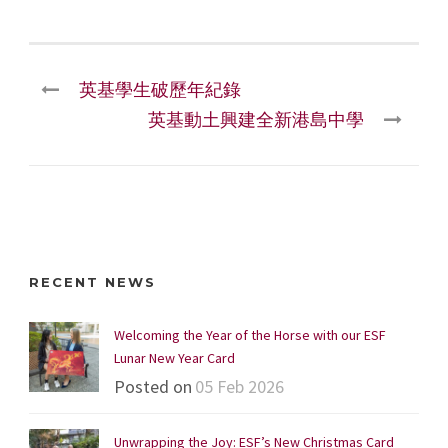
英基學生破歷年紀錄
英基動土興建全新港島中學
RECENT NEWS
Welcoming the Year of the Horse with our ESF
Lunar New Year Card
Posted on
05 Feb 2026
Unwrapping the Joy: ESF’s New Christmas Card