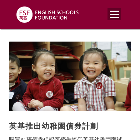
英基推出幼稚園債券計劃
購買K1班債券保證可優先接受英基幼稚園面試