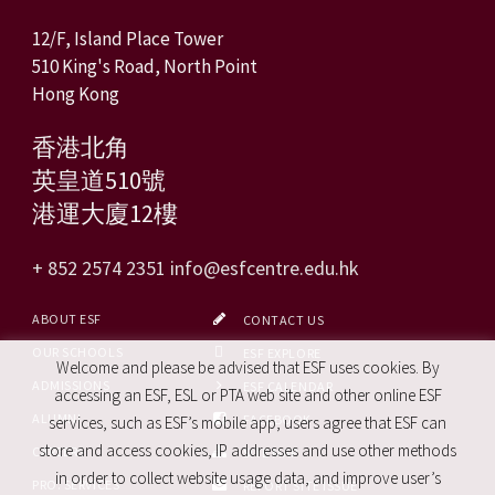
12/F, Island Place Tower
510 King's Road, North Point
Hong Kong
香港北角
英皇道510號
港運大廈12樓
+ 852 2574 2351
info@esfcentre.edu.hk
ABOUT ESF
CONTACT US
OUR SCHOOLS
ESF EXPLORE
Welcome and please be advised that ESF uses cookies. By
ADMISSIONS
ESF CALENDAR
accessing an ESF, ESL or PTA web site and other online ESF
ALUMNI
FACEBOOK
services, such as ESF’s mobile app, users agree that ESF can
store and access cookies, IP addresses and use other methods
CAREERS
SITE MAP
in order to collect website usage data, and improve user’s
PRO. SERVICES
REPORT SITE ISSUE