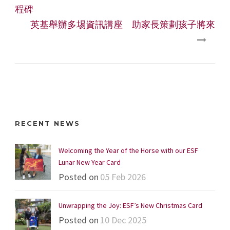
程碑
英基舉辦多埸資訊講座 助家長策劃孩子將來
RECENT NEWS
Welcoming the Year of the Horse with our ESF
Lunar New Year Card
Posted on
05 Feb 2026
Unwrapping the Joy: ESF’s New Christmas Card
Posted on
10 Dec 2025