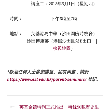
講座二︰2018年3月1日（星期四）
時間︰
下午6時至7時
地點︰
英基港島中學（沙田圍臨時校舍）
沙田博康邨（港鐵沙田圍站B出口 |
檢視地圖
）
*
歡迎任何人士參加講座。如有興趣，請於
https://www.esf.edu.hk/parent-seminars/
登記。
英基金禧特刊正式推出 輯錄50載歷史里