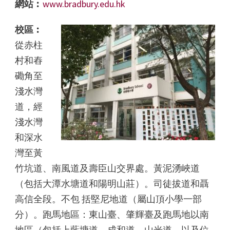
網站︰
www.bradbury.edu.hk
校區︰
從赤柱
村和舂
磡角至
淺水灣
道，經
淺水灣
和深水
灣至黃
竹坑道、南風道及壽臣山交界處。黃泥湧峽道
（包括大潭水塘道和陽明山莊）。司徒拔道和聶
高信全段。不包 括堅尼地道（屬山頂小學一部
分）。跑馬地區：東山臺、肇輝臺及跑馬地以南
地區（包括上藍塘道、成和道、山光道，以及位