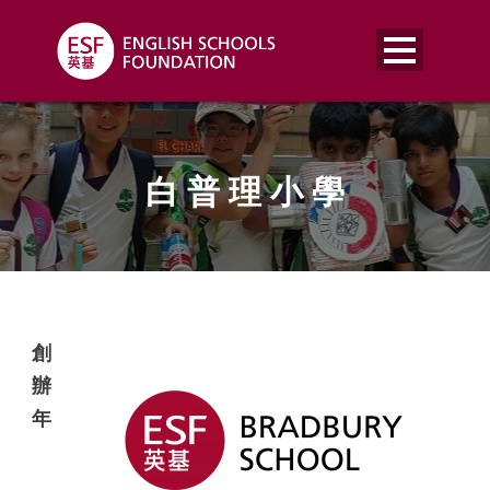
白 普 理 小 學
創
辦
年