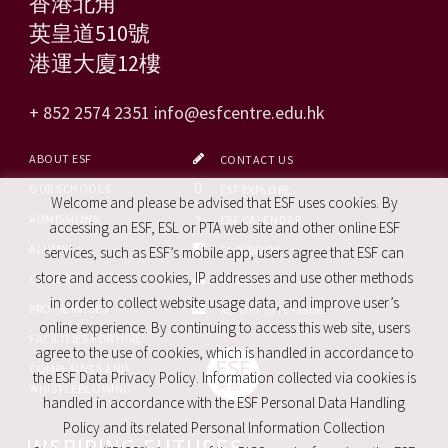
香港北角
英皇道510號
港運大廈12樓
+ 852 2574 2351
info@esfcentre.edu.hk
ABOUT ESF
CONTACT US
OUR SCHOOLS
ESF EXPLORE
Welcome and please be advised that ESF uses cookies. By
ADMISSIONS
ESF CALENDAR
accessing an ESF, ESL or PTA web site and other online ESF
ALUMNI
FACEBOOK
services, such as ESF’s mobile app, users agree that ESF can
store and access cookies, IP addresses and use other methods
CAREERS
SITE MAP
in order to collect website usage data, and improve user’s
PRO. SERVICES
REPORT SITE ISSUE
online experience. By continuing to access this web site, users
FACILITIES FOR HIRE
agree to the use of cookies, which is handled in accordance to
COMPLAINTS AND
the ESF Data Privacy Policy. Information collected via cookies is
WHISTLEBLOWING
handled in accordance with the ESF Personal Data Handling
Policy and its related Personal Information Collection
INSPIRING FUTURES